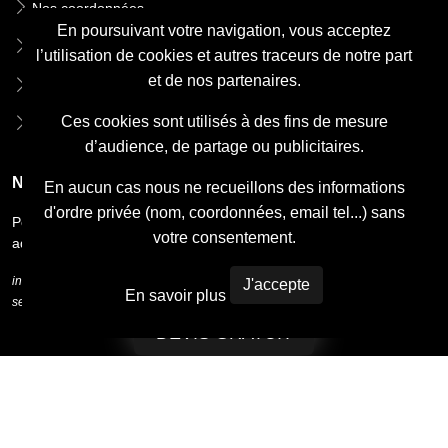
Pose & rénovation
,
Pose de carrelage
,
Charpentier à – Spécialiste
Nos coordonnées
en charpentes traditionnelles et industrielles
,
Entreprise de
En poursuivant votre navigation, vous acceptez
couverture – Expertise & qualité
,
Travaux de toiture – Tous types
Rejoignez notre Équipe
l’utilisation de cookies et autres traceurs de notre part
de toits
,
Démoussage de toiture – Entretien complet
,
Zinguerie et
et de nos partenaires.
mentions légales
gouttières – Pose & rénovation
,
Paysagiste professionnel pour vos
projets d’aménagement extérieur
,
Travaux de toiture – Tous types
Ces cookies sont utilisés à des fins de mesure
Admin
de toits
,
Zinguerie et gouttières – Pose & rénovation
d’audience, de partage ou publicitaires.
Newsletter
En aucun cas nous ne recueillons des informations
d'ordre privée (nom, coordonnées, email tel...) sans
Pour recevoir notre newsletter bi-mensuelle laissez nous votre
votre consentement.
adresse email.
inscription gratuite et sans engagement, vous ne recevez qu'un mail par
J'accepte
En savoir plus
semaine maximum.
DEVIS GRATUIT
© Copyright
ARTISANS PLAQUISTES
. Tous droit réservés à la
société
ARTISANS PLAQUISTES
site internet créer par
MAXYPUB
, vous aussi obtenez un site internet à