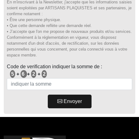
En m'inscrivant à la Newsletter, j'accepte que les informations saisies
soient exploitées par ARTISANS PLAQUISTES et ses partenaires, je
confirme notament :
• Être une personne physique.
• Que cette demande reflète une demande réel.
• J’accepte que l'on me propose de nouveaux produits et/ou services.
Conformément à la réglementation en vigueur, vous disposez
notamment d'un droit d'accès, de rectification, sur les données
personnelles qui vous concernent, pour cela connecté vous à votre
espace membre.
Code de verification indiquer la somme de :
5
+
6
+
2
+
2
code
Envoyer