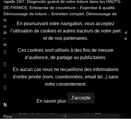
rapide 24/7
,
Diagnostic gratuit de votre toiture dans les HAUTS-
DE-FRANCE
,
Entreprise de couverture – Expertise & qualité
,
Démoussage de toiture – Entretien complet
,
Démoussage de
toiture – Entretien complet
,
Démoussage de toiture – Entretien
En poursuivant votre navigation, vous acceptez
complet
,
Urgence toiture – Intervention rapide 24/7
,
Paysagiste
l’utilisation de cookies et autres traceurs de notre part
professionnel pour vos projets d’aménagement extérieur
,
Couvreur
et de nos partenaires.
– Votre spécialiste toiture local
,
Couvreur – Votre spécialiste toiture
local
,
Démoussage de toiture – Entretien complet
,
Zinguerie et
Ces cookies sont utilisés à des fins de mesure
gouttières – Pose & rénovation
,
Démoussage de toiture – Entretien
Nos coordonnées
complet
d’audience, de partage ou publicitaires.
Rejoignez notre Équipe
En aucun cas nous ne recueillons des informations
mentions légales
d'ordre privée (nom, coordonnées, email tel...) sans
votre consentement.
Admin
J'accepte
En savoir plus
Newsletter
DEVIS GRATUIT
APPEL
Pour recevoir notre newsletter bi-mensuelle laissez nous votre
adresse email.