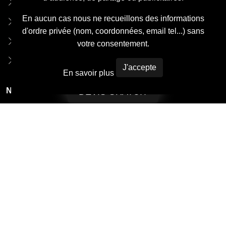
Nos coordonnées
En aucun cas nous ne recueillons des informations
Rejoignez notre Équipe
d'ordre privée (nom, coordonnées, email tel...) sans
mentions légales
votre consentement.
Admin
J'accepte
En savoir plus
Newsletter
DEVIS GRATUIT
Pour recevoir notre newsletter bi-mensuelle laissez nous votre
adresse email.
inscription gratuite et sans engagement, vous ne recevez qu'un mail par
semaine maximum.
© Copyright
ARTISANS PLAQUISTES
. Tous droit réservés à la
société
ARTISANS PLAQUISTES
site internet créer par
MAXYPUB
, vous aussi obtenez un site internet à