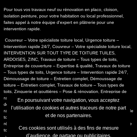
Pour tous vos travaux neuf ou rénovation en placo, cloison,
isolation peinture, pour votre habitation ou local professionnel,
faites appel à notre équipe d'expert en plâtrerie pour une
intervention rapide.
Couvreur – Votre spécialiste toiture local
,
Urgence toiture –
Intervention rapide 24/7
,
Couvreur – Votre spécialiste toiture local
,
INTERVENTION SUR TOUT TYPE DE TOITURE TUILES,
ARDOISES, ZINC
,
Travaux de toiture – Tous types de toits
,
Entreprise de couverture – Expertise & qualité
,
Travaux de toiture
– Tous types de toits
,
Urgence toiture – Intervention rapide 24/7
,
Démoussage de toiture – Entretien complet
,
Démoussage de
toiture – Entretien complet
,
Travaux de toiture – Tous types de
toits
,
Zinguerie et gouttières – Pose & rénovation
,
Entreprise de
ravalement – Nettoyage, isolation et peinture de façade
,
Travaux
En poursuivant votre navigation, vous acceptez
de toiture – Tous types de toits
,
Urgence toiture – Intervention
l’utilisation de cookies et autres traceurs de notre part
rapide 24/7
,
Urgence toiture – Intervention rapide 24/7
,
Travaux de
et de nos partenaires.
toiture – Tous types de toits
,
Zinguerie et gouttières – Pose &
rénovation
,
Urgence toiture – Intervention rapide 24/7
,
Travaux de
Ces cookies sont utilisés à des fins de mesure
toiture – Tous types de toits
d’audience, de partage ou publicitaires.