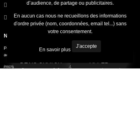
d’audience, de partage ou publicitaires.
mentions légales
En aucun cas nous ne recueillons des informations
Admin
d'ordre privée (nom, coordonnées, email tel...) sans
votre consentement.
Newsletter
J'accepte
Pour recevoir notre newsletter bi-mensuelle laissez nous votre
En savoir plus
adresse email.
DEVIS GRATUIT
APPEL
inscription gratuite et sans engagement, vous ne recevez qu'un mail par
semaine maximum.
© Copyright
ARTISANS PLAQUISTES
. Tous droit réservés à la
société
ARTISANS PLAQUISTES
site internet créer par
MAXYPUB
, vous aussi obtenez un site internet à
partir de 19.99€/mois sans engagement.