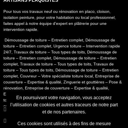
ARTISANS PLAQUISTES
Pour tous vos travaux neuf ou rénovation en placo, cloison,
isolation peinture, pour votre habitation ou local professionnel,
faites appel à notre équipe d'expert en plâtrerie pour une
intervention rapide.
Démoussage de toiture – Entretien complet
,
Démoussage de
toiture – Entretien complet
,
Urgence toiture – Intervention rapide
24/7
,
Travaux de toiture – Tous types de toits
,
Démoussage de
toiture – Entretien complet
,
Démoussage de toiture – Entretien
complet
,
Travaux de toiture – Tous types de toits
,
Travaux de
toiture – Tous types de toits
,
Démoussage de toiture – Entretien
complet
,
Couvreur – Votre spécialiste toiture local
,
Entreprise de
couverture – Expertise & qualité
,
Zinguerie et gouttières – Pose &
rénovation
,
Entreprise de couverture – Expertise & qualité
,
Entreprise de couverture – Expertise & qualité
,
Démoussage de
En poursuivant votre navigation, vous acceptez
toiture – Entretien complet
,
Démoussage de toiture – Entretien
l’utilisation de cookies et autres traceurs de notre part
complet
,
Zinguerie et gouttières – Pose & rénovation
,
Couvreur –
Nos coordonnées
et de nos partenaires.
Votre spécialiste toiture local
,
Zinguerie et gouttières – Pose &
rénovation
,
Entreprise de couverture – Expertise & qualité
Rejoignez notre Équipe
Ces cookies sont utilisés à des fins de mesure